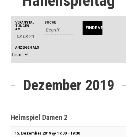
Hallenspieltag
V
V
VERANSTAL
SUCHE
V
TUNGEN
AM
e
e
e
r
ANZEIGEN ALS
r
r
a
a
a
n
n
Dezember 2019
s
n
s
t
t
s
a
a
Heimspiel Damen 2
t
l
l
15. Dezember 2019 @ 17:00
-
19:30