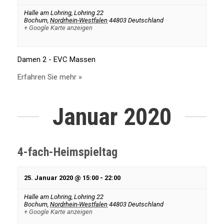
t
a
t
Halle am Lohring,
Lohring 22
Bochum
,
Nordrhein-Westfalen
44803
Deutschland
u
+ Google Karte anzeigen
u
l
n
n
Damen 2 - EVC Massen
t
g
g
Erfahren Sie mehr »
e
u
A
Januar 2020
n
n
n
S
s
g
4-fach-Heimspieltag
u
i
c
e
25. Januar 2020 @ 15:00
-
22:00
c
h
Halle am Lohring,
Lohring 22
h
Bochum
,
Nordrhein-Westfalen
44803
Deutschland
n
+ Google Karte anzeigen
e