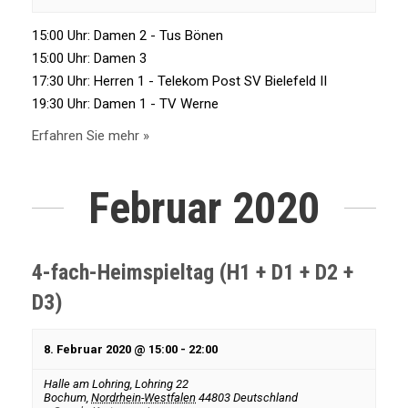
t
S
15:00 Uhr: Damen 2 - Tus Bönen
e
15:00 Uhr: Damen 3
u
n
17:30 Uhr: Herren 1 - Telekom Post SV Bielefeld II
19:30 Uhr: Damen 1 - TV Werne
-
c
Erfahren Sie mehr »
N
h
Februar 2020
a
e
v
4-fach-Heimspieltag (H1 + D1 + D2 +
i
u
D3)
g
n
8. Februar 2020 @ 15:00
-
22:00
a
d
Halle am Lohring,
Lohring 22
t
Bochum
,
Nordrhein-Westfalen
44803
Deutschland