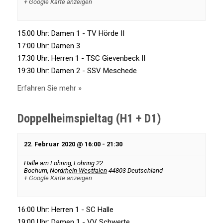
+ Google Karte anzeigen
i
A
o
15:00 Uhr: Damen 1 - TV Hörde II
n
17:00 Uhr: Damen 3
n
17:30 Uhr: Herren 1 - TSC Gievenbeck II
19:30 Uhr: Damen 2 - SSV Meschede
s
Erfahren Sie mehr »
i
Doppelheimspieltag (H1 + D1)
c
22. Februar 2020 @ 16:00
-
21:30
h
Halle am Lohring,
Lohring 22
Bochum
,
Nordrhein-Westfalen
44803
Deutschland
+ Google Karte anzeigen
t
16:00 Uhr: Herren 1 - SC Halle
e
19:00 Uhr: Damen 1 - VV Schwerte