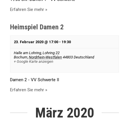
Erfahren Sie mehr »
n
Heimspiel Damen 2
,
23. Februar 2020 @ 17:00
-
19:30
N
Halle am Lohring,
Lohring 22
Bochum
,
Nordrhein-Westfalen
44803
Deutschland
a
+ Google Karte anzeigen
v
Damen 2 - VV Schwerte II
Erfahren Sie mehr »
i
März 2020
g