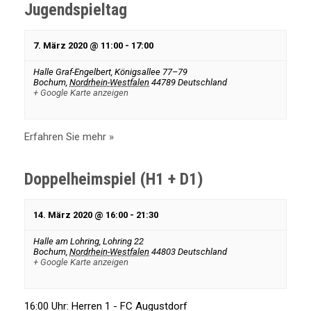
a
Jugendspieltag
t
7. März 2020 @ 11:00
-
17:00
i
Halle Graf-Engelbert,
Königsallee 77–79
Bochum
,
Nordrhein-Westfalen
44789
Deutschland
+ Google Karte anzeigen
o
Erfahren Sie mehr »
n
Doppelheimspiel (H1 + D1)
14. März 2020 @ 16:00
-
21:30
Halle am Lohring,
Lohring 22
Bochum
,
Nordrhein-Westfalen
44803
Deutschland
+ Google Karte anzeigen
16:00 Uhr: Herren 1 - FC Augustdorf