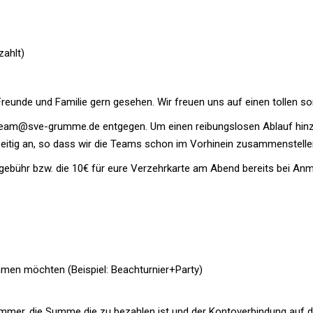
zahlt)
Freunde und Familie gern gesehen. Wir freuen uns auf einen tollen s
team@sve-grumme.de entgegen. Um einen reibungslosen Ablauf hinzu
zeitig an, so dass wir die Teams schon im Vorhinein zusammenstell
egebühr bzw. die 10€ für eure Verzehrkarte am Abend bereits bei An
hmen möchten (Beispiel: Beachturnier+Party)
er, die Summe die zu bezahlen ist und der Kontoverbindung auf die 