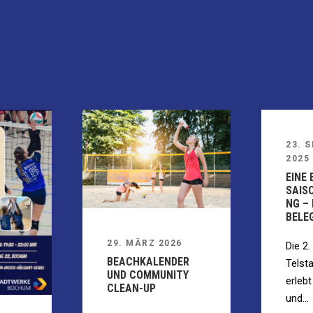
23. 
2025
EINE
SAIS
NG –
BELE
29. MÄRZ 2026
Die 2
BEACHKALENDER
Telst
UND COMMUNITY
erleb
CLEAN-UP
und...