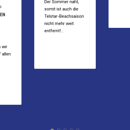
Der Sommer naht,
6
somit ist auch die
MEN
Telstar-Beachsaison
nicht mehr weit
entfernt!...
 wir
 allen