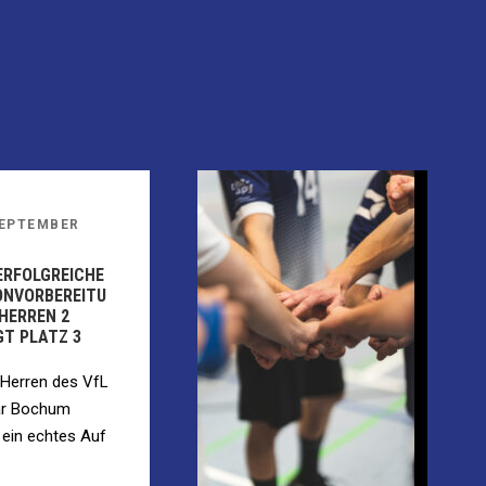
SEPTEMBER
 ERFOLGREICHE
ONVORBEREITU
 HERREN 2
GT PLATZ 3
. Herren des VfL
ar Bochum
t ein echtes Auf