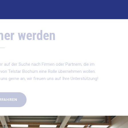
r werden
 der Suche nach Firmen oder Partnern, die im
Telstar Bochum eine Rolle übernehmen wollen.
erne an, wir freuen uns auf Ihre Unterstützung!
REN