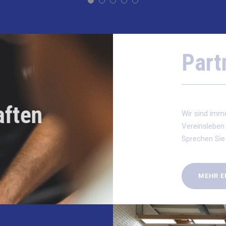
Partne
aften
Wir sind immer auf
Vereinsleben von 
Sprechen Sie uns g
MEHR ERFAH