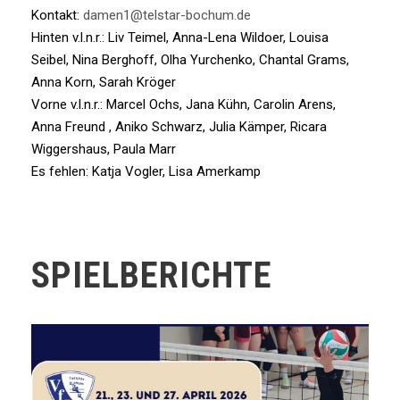
Kontakt:
damen1@telstar-bochum.de
Hinten v.l.n.r.: Liv Teimel, Anna-Lena Wildoer, Louisa
Seibel, Nina Berghoff, Olha Yurchenko, Chantal Grams,
Anna Korn, Sarah Kröger
Vorne v.l.n.r.: Marcel Ochs, Jana Kühn, Carolin Arens,
Anna Freund , Aniko Schwarz, Julia Kämper, Ricara
Wiggershaus, Paula Marr
Es fehlen: Katja Vogler, Lisa Amerkamp
SPIELBERICHTE