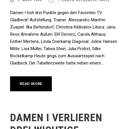
2. MÄRZ 2020
1. DAMEN
,
ALLGEMEIN
,
HALLE
Damen I holt drei Punkte gegen den Favoriten TV
Gladbeck! Aufstellung: Trainer: Alessandro Manfrin
Zuspiel: Ilka Bettendorf, Christina Kildivatov Libera: Jana
Ress Annahme Außen: Elif Demirci, Carola Althaus,
Esther Mertens, Linda Overkamp Diagonal: Joline Hansen
Mitte: Lisa Müller, Tabea Stein, Julia Probst, Silke
Bockelkamp Heute gings zum Auswärtsspiel nach
Gladbeck. Der Tabellenzweite hatte neben einem...
READ MORE
DAMEN I VERLIEREN