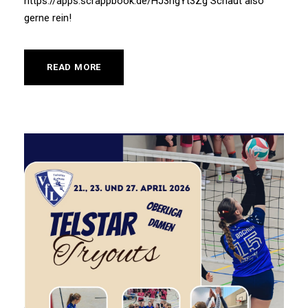
https://apps.scrappbook.de/HJ3ngYt3Zg Schaut also
gerne rein!
READ MORE