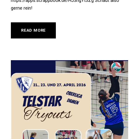
https://apps.scrappbook.de/HJ3ngYt3Zg Schaut also
gerne rein!
READ MORE