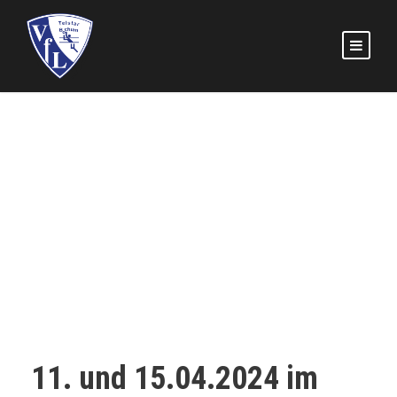
Verbandsliga Tryouts
im April
1. DAMEN
,
2. DAMEN
,
ALLGEMEIN
0
11. und 15.04.2024 im