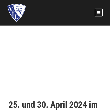
Verbandsliga Tryouts
der Männer im April
1. HERREN
,
ALLGEMEIN
,
HALLE
0
25. und 30. April 2024 im