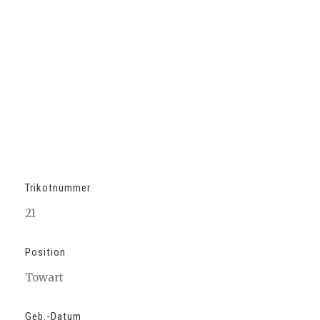
Torhüter
Trikotnummer
21
Position
Towart
Geb.-Datum