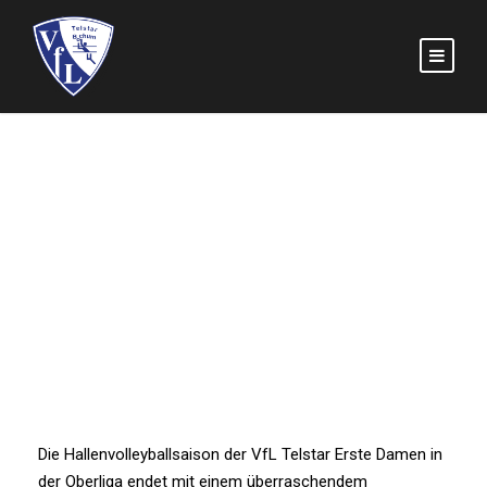
Saisonrückblick
Damen I
1. DAMEN
,
ALLGEMEIN
0
Die Hallenvolleyballsaison der VfL Telstar Erste Damen in
der Oberliga endet mit einem überraschendem