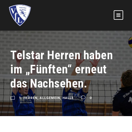
Telstar Herren haben
im „Fünften“ erneut
das Nachsehen.
1. HERREN
,
ALLGEMEIN
,
HALLE
0