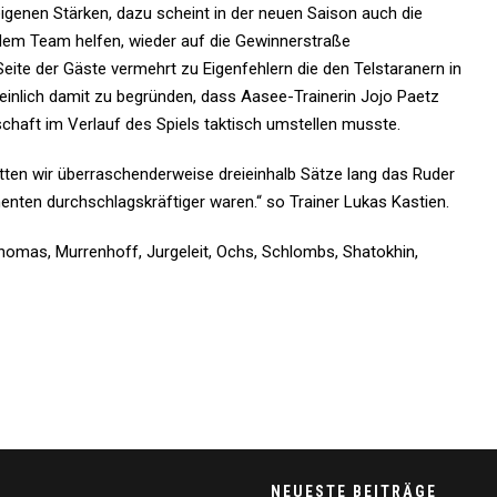
eigenen Stärken, dazu scheint in der neuen Saison auch die
 dem Team helfen, wieder auf die Gewinnerstraße
Seite der Gäste vermehrt zu Eigenfehlern die den Telstaranern in
heinlich damit zu begründen, dass Aasee-Trainerin Jojo Paetz
chaft im Verlauf des Spiels taktisch umstellen musste.
tten wir überraschenderweise dreieinhalb Sätze lang das Ruder
nten durchschlagskräftiger waren.“ so Trainer Lukas Kastien.
homas, Murrenhoff, Jurgeleit, Ochs, Schlombs, Shatokhin,
NEUESTE BEITRÄGE