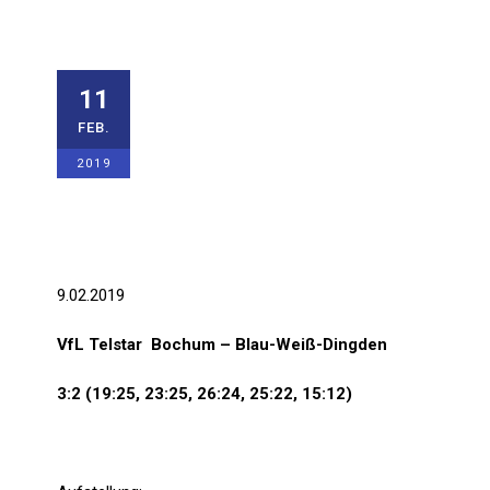
Damen I drehe
11
FEB.
1. DAMEN
,
ALLGEMEIN
,
HALLE
0
2019
9.02.2019
VfL Telstar Bochum – Blau-Weiß-Dingden
3:2 (19:25, 23:25, 26:24, 25:22, 15:12)