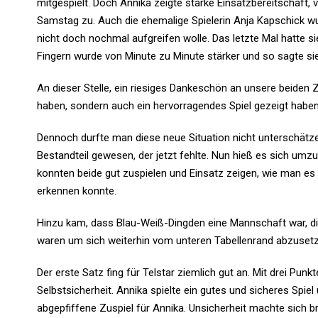
mitgespielt. Doch Annika zeigte starke Einsatzbereitschaft, 
Samstag zu. Auch die ehemalige Spielerin Anja Kapschick wu
nicht doch nochmal aufgreifen wolle. Das letzte Mal hatte sie
Fingern wurde von Minute zu Minute stärker und so sagte sie
An dieser Stelle, ein riesiges Dankeschön an unsere beiden 
haben, sondern auch ein hervorragendes Spiel gezeigt haben
Dennoch durfte man diese neue Situation nicht unterschätzen.
Bestandteil gewesen, der jetzt fehlte. Nun hieß es sich um
konnten beide gut zuspielen und Einsatz zeigen, wie man e
erkennen konnte.
Hinzu kam, dass Blau-Weiß-Dingden eine Mannschaft war, di
waren um sich weiterhin vom unteren Tabellenrand abzuset
Der erste Satz fing für Telstar ziemlich gut an. Mit drei P
Selbstsicherheit. Annika spielte ein gutes und sicheres Spiel 
abgepfiffene Zuspiel für Annika. Unsicherheit machte sich b