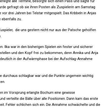
verlegte alle Termine, besorgte sich einen Pass und sagte für
rde gefragt ob sie ihren Posten als Zuspielerin am Samstag
 vor drei Jahren bei Telstar mitgespielt. Das Kribbeln in Anjas
 ebenfalls zu.
Zuspieler, die uns gestern nicht nur aus der Patsche geholfen
.
 Ilka war in den bisherigen Spielen ein fester und sicherer
zustellen und den Kopf frei zu bekommen, denn Annika und Anja
s deutlich in der Aufwärmphase bei der Aufschlag-Annahme
e durchaus schlagbar war und die Punkte ungemein wichtig
zen.
unkten im Vorsprung erlangte Bochum eine gewisse
und verteilte die Bälle über alle Positionen. Dann kam das erste
reit. Fehler schlichen sich ein. Die Annahme schwächelte und die