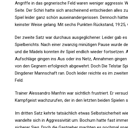
Angriffe in das gegnerische Feld waren weniger aggressiv. We
Seite. Der Schiri hatte sich anscheinend entschieden alles z
Spiel leider ganz schön auseinandergerissen. Dennoch hätte
keinster Weise gelang. Mit sechs Punkten Rückstand, 19:25, v
Der zweite Satz war durchaus ausgeglichener. Leider gab e
Spielberichts. Nach einer zwanzig minütigen Pause wurde de
und die Mädels konnten ihr Spiel endlich wieder fortsetzen.
Aufschläge gingen ins Aus oder ins Netz, Annahmen gingen a
von den Gegnern erfolgreich abgewehrt. Doch Die Telstar Sp
Dingdener Mannschaft ran. Doch leider reichte es im zweite
Feld.
Trainer Alessandro Manfrin war sichtlich frustriert. Er vers
Kampfgeist wachzurufen, der in den letzten beiden Spielen s
Im dritten Satz kehrte tatsächlich etwas Selbstsicherheit wie
wandelte sich in Aggressivität um. Bochum hatte fast immer d
sicherer Sieg. Doch die Gastgeber machten es nochmal span