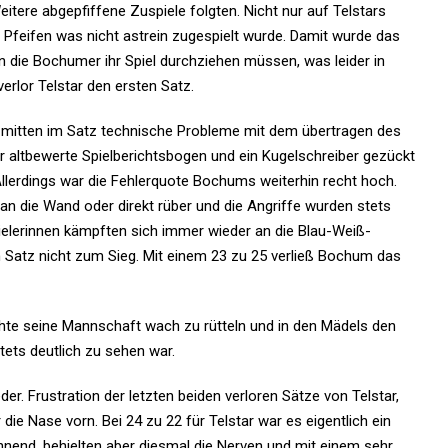
itere abgepfiffene Zuspiele folgten. Nicht nur auf Telstars
u Pfeifen was nicht astrein zugespielt wurde. Damit wurde das
n die Bochumer ihr Spiel durchziehen müssen, was leider in
erlor Telstar den ersten Satz.
s mitten im Satz technische Probleme mit dem übertragen des
r altbewerte Spielberichtsbogen und ein Kugelschreiber gezückt
 Allerdings war die Fehlerquote Bochums weiterhin recht hoch.
n die Wand oder direkt rüber und die Angriffe wurden stets
ielerinnen kämpften sich immer wieder an die Blau-Weiß-
n Satz nicht zum Sieg. Mit einem 23 zu 25 verließ Bochum das
uchte seine Mannschaft wach zu rütteln und in den Mädels den
tets deutlich zu sehen war.
der. Frustration der letzten beiden verloren Sätze von Telstar,
ie Nase vorn. Bei 24 zu 22 für Telstar war es eigentlich ein
nend, behielten aber diesmal die Nerven und mit einem sehr