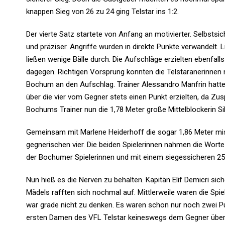
knappen Sieg von 26 zu 24 ging Telstar ins 1:2.
Der vierte Satz startete von Anfang an motivierter. Selbsts
und präziser. Angriffe wurden in direkte Punkte verwandelt. L
ließen wenige Bälle durch. Die Aufschläge erzielten ebenfa
dagegen. Richtigen Vorsprung konnten die Telstaranerinnen n
Bochum an den Aufschlag. Trainer Alessandro Manfrin hatte 
über die vier vom Gegner stets einen Punkt erzielten, da Zus
Bochums Trainer nun die 1,78 Meter große Mittelblockerin Sil
Gemeinsam mit Marlene Heiderhoff die sogar 1,86 Meter mis
gegnerischen vier. Die beiden Spielerinnen nahmen die Worte i
der Bochumer Spielerinnen und mit einem siegessicheren 25 
Nun hieß es die Nerven zu behalten. Kapitän Elif Demicri si
Mädels rafften sich nochmal auf. Mittlerweile waren die Spi
war grade nicht zu denken. Es waren schon nur noch zwei 
ersten Damen des VFL Telstar keineswegs dem Gegner überl