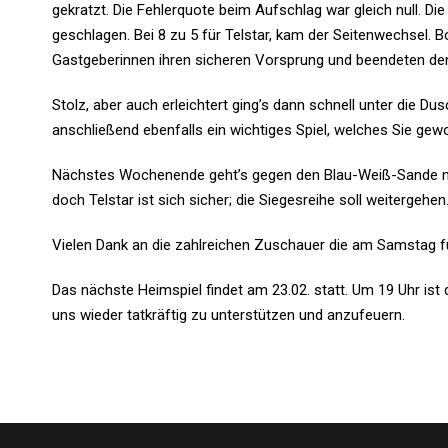
gekratzt. Die Fehlerquote beim Aufschlag war gleich null. Di
geschlagen. Bei 8 zu 5 für Telstar, kam der Seitenwechsel. 
Gastgeberinnen ihren sicheren Vorsprung und beendeten den
Stolz, aber auch erleichtert ging’s dann schnell unter die D
anschließend ebenfalls ein wichtiges Spiel, welches Sie g
Nächstes Wochenende geht’s gegen den Blau-Weiß-Sande nach
doch Telstar ist sich sicher; die Siegesreihe soll weitergehen
Vielen Dank an die zahlreichen Zuschauer die am Samstag 
Das nächste Heimspiel findet am 23.02. statt. Um 19 Uhr ist 
uns wieder tatkräftig zu unterstützen und anzufeuern.