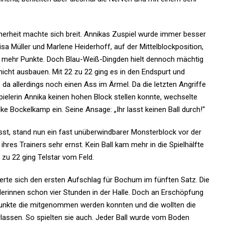
icherheit machte sich breit. Annikas Zuspiel wurde immer besser
isa Müller und Marlene Heiderhoff, auf der Mittelblockposition,
lls mehr Punkte. Doch Blau-Weiß-Dingden hielt dennoch mächtig
icht ausbauen. Mit 22 zu 22 ging es in den Endspurt und
da allerdings noch einen Ass im Ärmel. Da die letzten Angriffe
pielerin Annika keinen hohen Block stellen konnte, wechselte
ke Bockelkamp ein. Seine Ansage: „Ihr lasst keinen Ball durch!“
st, stand nun ein fast unüberwindbarer Monsterblock vor der
hres Trainers sehr ernst. Kein Ball kam mehr in die Spielhälfte
zu 22 ging Telstar vom Feld.
cherte sich den ersten Aufschlag für Bochum im fünften Satz. Die
elerinnen schon vier Stunden in der Halle. Doch an Erschöpfung
Punkte die mitgenommen werden konnten und die wollten die
assen. So spielten sie auch. Jeder Ball wurde vom Boden