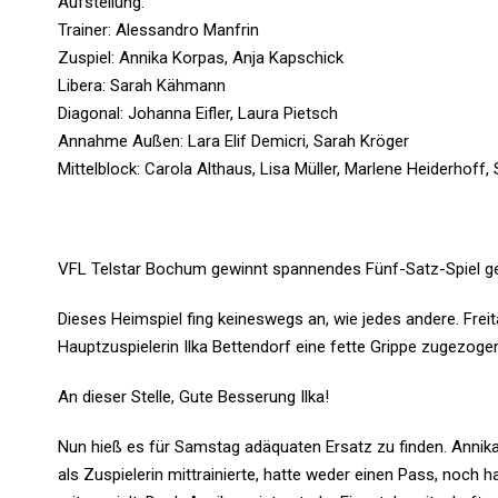
Aufstellung:
Trainer: Alessandro Manfrin
Zuspiel: Annika Korpas, Anja Kapschick
Libera: Sarah Kähmann
Diagonal: Johanna Eifler, Laura Pietsch
Annahme Außen: Lara Elif Demicri, Sarah Kröger
Mittelblock: Carola Althaus, Lisa Müller, Marlene Heiderhoff,
VFL Telstar Bochum gewinnt spannendes Fünf-Satz-Spiel ge
Dieses Heimspiel fing keineswegs an, wie jedes andere. Frei
Hauptzuspielerin Ilka Bettendorf eine fette Grippe zugezogen
An dieser Stelle, Gute Besserung Ilka!
Nun hieß es für Samstag adäquaten Ersatz zu finden. Annika
als Zuspielerin mittrainierte, hatte weder einen Pass, noch h