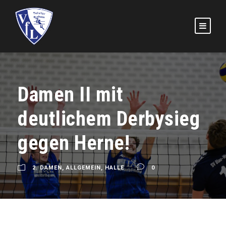
Damen II mit
deutlichem Derbysieg
gegen Herne!
2. DAMEN
,
ALLGEMEIN
,
HALLE
0