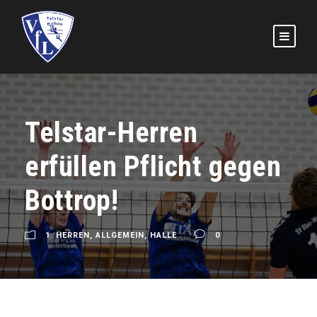
Telstar-Herren
erfüllen Pflicht gegen
Bottrop!
1. HERREN
,
ALLGEMEIN
,
HALLE
0