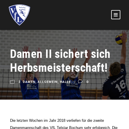
Damen II sichert sich
Herbsmeisterschaft!
2. DAMEN
,
ALLGEMEIN
,
HALLE
0
Die letzten Wochen im Jahr 2018 verliefen für die zweite
Damenmannschaft des VfL Telstar Bochum sehr erfolgreich. Die